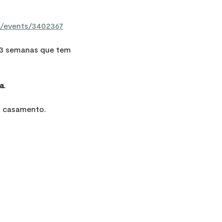
s/events/3402367
13 semanas que tem 
.
a
.
o casamento.