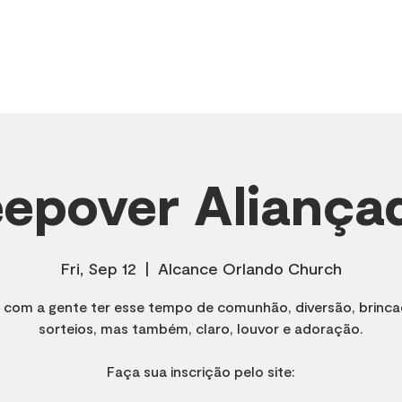
SOBRE NÓS
MINISTÉRIOS
CÉLULAS
PREGAÇÕES
eepover Aliança
Fri, Sep 12
  |  
Alcance Orlando Church
 com a gente ter esse tempo de comunhão, diversão, brincad
sorteios, mas também, claro, louvor e adoração.
Faça sua inscrição pelo site: