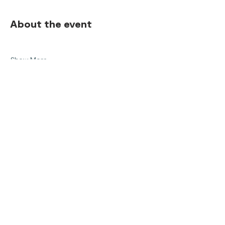
About the event
Show More
Share this event