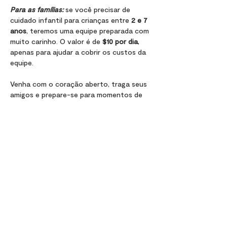
Para as famílias:
 se você precisar de 
cuidado infantil para crianças entre 
2 e 7 
anos
, teremos uma equipe preparada com 
muito carinho. O valor é de 
$10 por dia
, 
apenas para ajudar a cobrir os custos da 
equipe.
Venha com o coração aberto, traga seus 
amigos e prepare-se para momentos de 
adoração, palavra e muito amor! Estamos 
esperando por você!
Compartir este evento