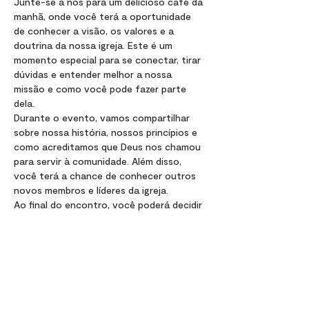
Junte-se a nós para um delicioso café da 
manhã, onde você terá a oportunidade 
de conhecer a visão, os valores e a 
doutrina da nossa igreja. Este é um 
momento especial para se conectar, tirar 
dúvidas e entender melhor a nossa 
missão e como você pode fazer parte 
dela.
Durante o evento, vamos compartilhar 
sobre nossa história, nossos princípios e 
como acreditamos que Deus nos chamou 
para servir à comunidade. Além disso, 
você terá a chance de conhecer outros 
novos membros e líderes da igreja.
Ao final do encontro, você poderá decidir 
se deseja se tornar um membro oficial da 
nossa comunidade. Estamos ansiosos 
para conhecê-lo melhor e caminhar 
juntos nesta jornada de fé.