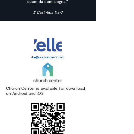
quem dá com alegria.”
‭2 Coríntios‬ ‭9:6-7
doe@alcanceorlando.com
Church Center is available for download
on Android and iOS.